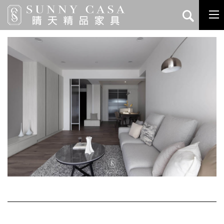
首頁
傢配實例
唯美 格調