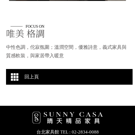
唯美 格調
中性色調，佗寂氛圍；溫潤空間，優雅詩意，義式家具與
質感軟裝，與家居帶入暖意
回上頁
台北家具館
TEL : 02-2834-0088